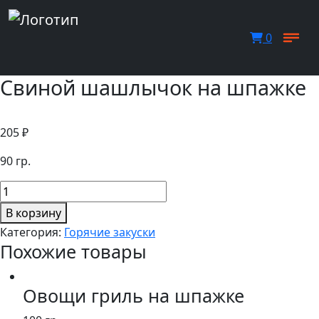
0
Свиной шашлычок на шпажке
205
₽
90 гр.
Количество
товара
В корзину
Свиной
Категория:
Горячие закуски
шашлычок
Похожие товары
на
шпажке
Овощи гриль на шпажке