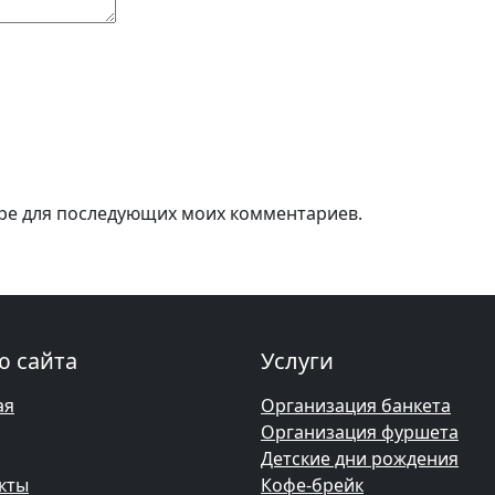
зере для последующих моих комментариев.
 сайта
Услуги
ая
Организация банкета
Организация фуршета
Детские дни рождения
кты
Кофе-брейк