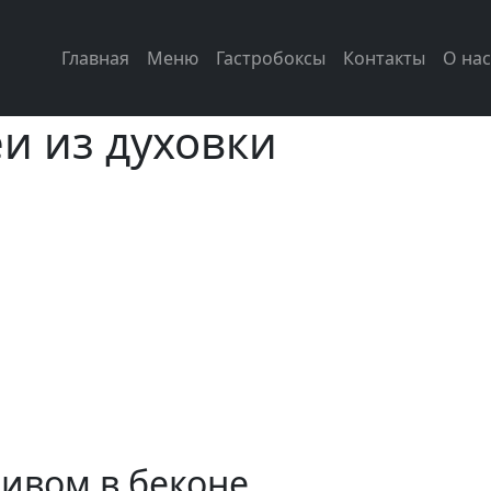
Главная
Меню
Гастробоксы
Контакты
О нас
и из духовки
ливом в беконе