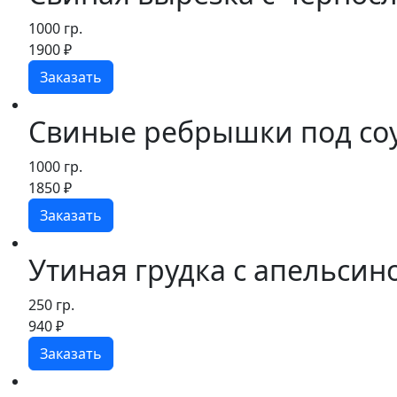
1000 гр.
1900
₽
Заказать
Свиные ребрышки под со
1000 гр.
1850
₽
Заказать
Утиная грудка с апельси
250 гр.
940
₽
Заказать