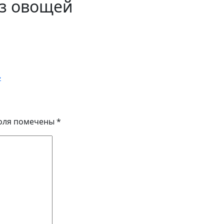
из овощей
»
оля помечены
*