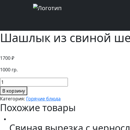
Шашлык из свиной ше
1700
₽
1000 гр.
Количество
товара
В корзину
Шашлык
Категория:
Горячие блюда
из
Похожие товары
свиной
шеи
из
Свиная вырезка с чернос
духовки