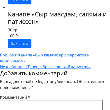
Канапе «Сыр маасдам, салями и
патиссон»
30 гр.
100
₽
Заказать
Навигация
Previous:
Канапе «Сыр камамбер с персиком и
виноградом»
по
Next:
Канапе «Тунец с брюссельской капустой»
записям
Добавить комментарий
Ваш адрес email не будет опубликован.
Обязательные
поля помечены
*
Комментарий
*