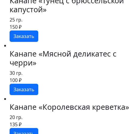
Канапе «Тунец с брюссельской
перепелиным
капустой»
яйцом"
25 гр.
150
₽
Заказать
Канапе «Мясной деликатес с
черри»
30 гр.
100
₽
Заказать
Канапе «Королевская креветка»
20 гр.
135
₽
Заказать