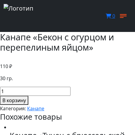
0
Канапе «Бекон с огурцом и
перепелиным яйцом»
110
₽
30 гр.
Количество
товара
В корзину
Канапе
Категория:
Канапе
"Бекон
Похожие товары
с
огурцом
и