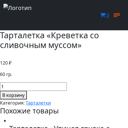
0
Тарталетка «Креветка со
сливочным муссом»
120
₽
60 гр.
Количество
товара
В корзину
Тарталетка
Категория:
Тарталетки
"Креветка
Похожие товары
со
сливочным
муссом"