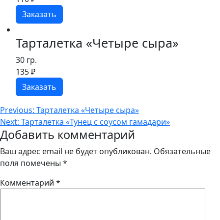
Заказать
Тарталетка «Четыре сыра»
30 гр.
135
₽
Заказать
Навигация
Previous:
Тарталетка «Четыре сыра»
Next:
Тарталетка «Тунец с соусом гамадари»
по
Добавить комментарий
записям
Ваш адрес email не будет опубликован.
Обязательные
поля помечены
*
Комментарий
*