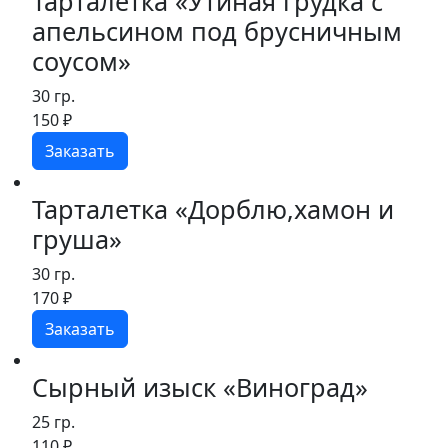
Тарталетка «Утиная грудка с
апельсином под брусничным
соусом»
30 гр.
150
₽
Заказать
Тарталетка «Дорблю,хамон и
груша»
30 гр.
170
₽
Заказать
Сырный изыск «Виноград»
25 гр.
110
₽