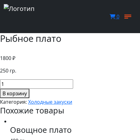
0
Рыбное плато
1800
₽
250 гр.
Количество
товара
В корзину
Рыбное
Категория:
Холодные закуски
плато
Похожие товары
Овощное плато